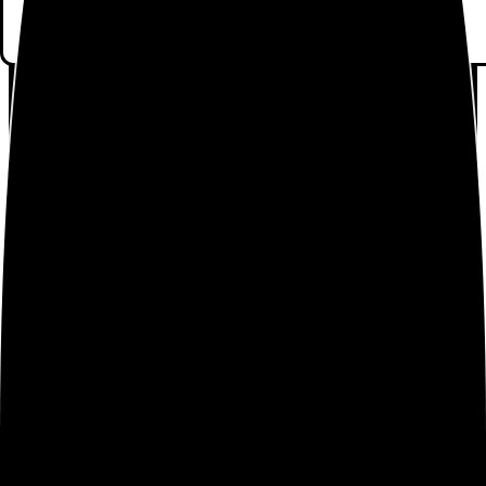
Bienvenidos a la página de
fans de la Marca Xiaomi
Noticias Xiaomi
Tiendas Xiaomi
Ofertas
Aviso Legal
Política de Privacidad