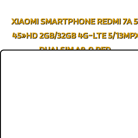
XIAOMI SMARTPHONE REDMI 7A 5
45»HD 2GB/32GB 4G-LTE 5/13MP
DUALSIM A9. 0 RED.
MÁS INFO
Color:
GEM RED