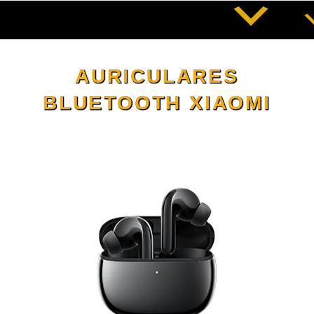
Saltar
al
contenido
AURICULARES
BLUETOOTH XIAOMI