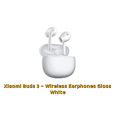
Xiaomi Buds 3 – Wireless Earphones Gloss
White