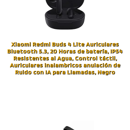
Xiaomi Redmi Buds 4 Lite Auriculares
Bluetooth 5.3, 20 Horas de batería, IP54
Resistentes al Agua, Control táctil,
Auriculares inalambricos anulación de
Ruido con IA para Llamadas, Negro
El
El
precio
precio
original
actual
era:
es: