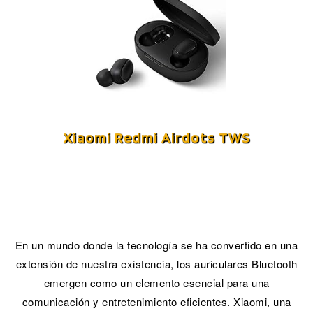
17.90€.
17.40€.
Xiaomi Redmi Airdots TWS
En un mundo donde la tecnología se ha convertido en una
extensión de nuestra existencia, los auriculares Bluetooth
emergen como un elemento esencial para una
comunicación y entretenimiento eficientes. Xiaomi, una