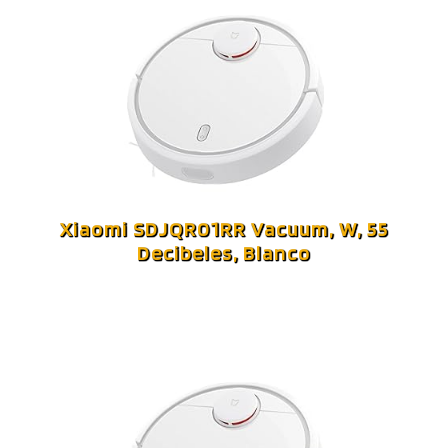
Xiaomi SDJQR01RR Vacuum, W, 55
Decibeles, Blanco