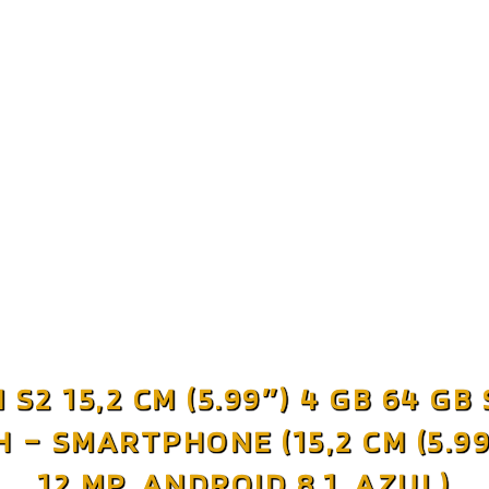
 S2 15,2 CM (5.99″) 4 GB 64 GB
– SMARTPHONE (15,2 CM (5.99″
12 MP, ANDROID 8.1, AZUL)