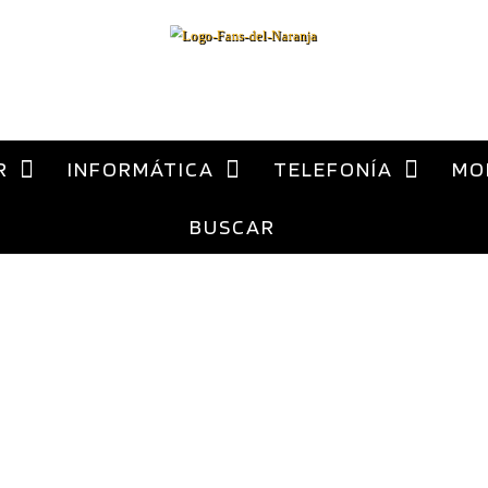
al
contenido
ca Xiaomi España
R
INFORMÁTICA
TELEFONÍA
MO
BUSCAR