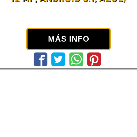
MÁS INFO
Otras características:
3G:
Si
4G:
Si
64-bit:
Si
Acelerómetro:
Si
Adaptador AC incluido:
Si
Adaptador gráfico:
Adreno 506