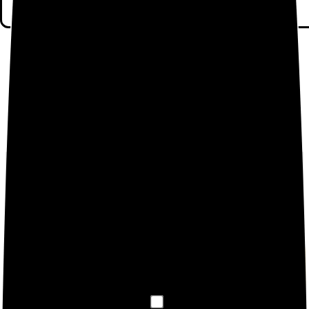
No hay valoraciones aún.
Sé el primero en valorar “Xiaomi Redmi Note 9S
Smartphone,6GB RAM 128GB ROM
Mobilephone,6.67″Completa Pantalla Qualcomm
Snapdragon 720G procesador,48MP + 8MP + 5MP +
2MP Cámara Cuádruple Global Versión (Gris)”
Debes
acceder
para publicar una valoración.
BUSCA TUS PRODUCTOS XIAMI