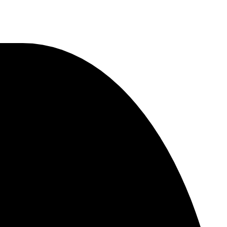
MP AI Quad Camera 6.67″Dot Drop Pantalla