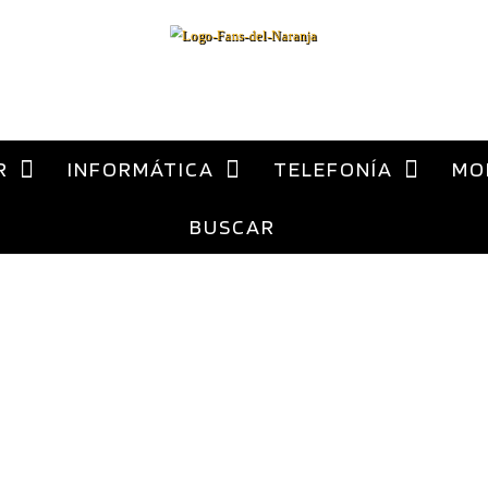
al
contenido
ca Xiaomi España
R
INFORMÁTICA
TELEFONÍA
MO
BUSCAR