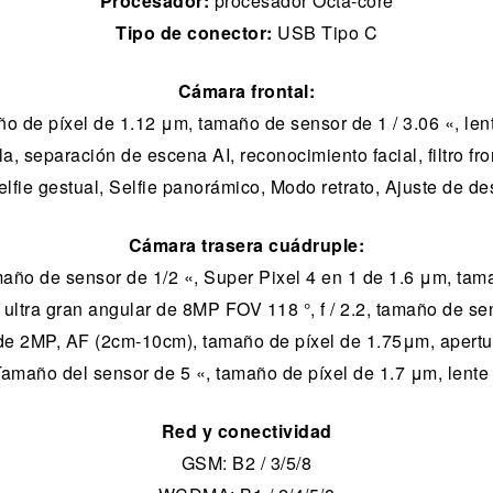
Procesador:
procesador Octa-core
Tipo de conector:
USB Tipo C
Cámara frontal:
 de píxel de 1.12 μm, tamaño de sensor de 1 / 3.06 «, lente
lla, separación de escena AI, reconocimiento facial, filtro fro
Selfie gestual, Selfie panorámico, Modo retrato, Ajuste de d
Cámara trasera cuádruple:
ño de sensor de 1/2 «, Super Pixel 4 en 1 de 1.6 μm, tamañ
 ultra gran angular de 8MP FOV 118 °, f / 2.2, tamaño de se
e 2MP, AF (2cm-10cm), tamaño de píxel de 1.75μm, apertur
Tamaño del sensor de 5 «, tamaño de píxel de 1.7 μm, lente 3
Red y conectividad
GSM: B2 / 3/5/8