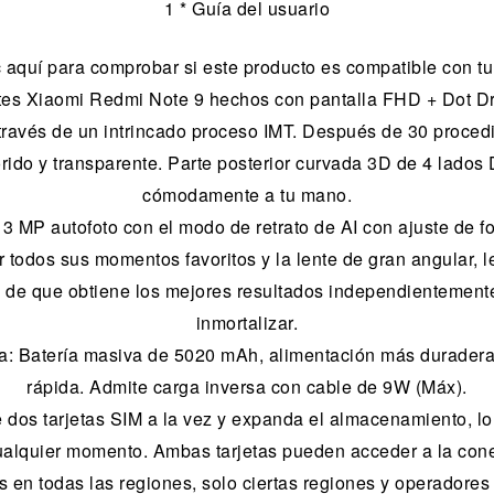
1 * Guía del usuario
c aquí para comprobar si este producto es compatible con t
ntes Xiaomi Redmi Note 9 hechos con pantalla FHD + Dot Dro
 través de un intrincado proceso IMT. Después de 30 proced
orido y transparente. Parte posterior curvada 3D de 4 lado
cómodamente a tu mano.
3 MP autofoto con el modo de retrato de AI con ajuste de f
 todos sus momentos favoritos y la lente de gran angular, l
 de que obtiene los mejores resultados independientement
inmortalizar.
: Batería masiva de 5020 mAh, alimentación más durader
rápida. Admite carga inversa con cable de 9W (Máx).
os tarjetas SIM a la vez y expanda el almacenamiento, lo q
cualquier momento. Ambas tarjetas pueden acceder a la con
s en todas las regiones, solo ciertas regiones y operadore