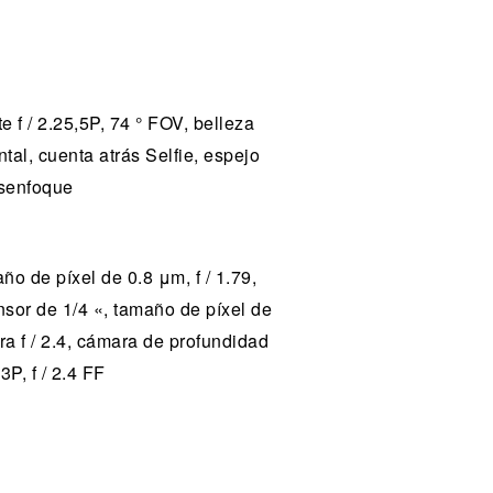
 f / 2.25,5P, 74 ° FOV, belleza
ntal, cuenta atrás Selfie, espejo
esenfoque
o de píxel de 0.8 μm, f / 1.79,
nsor de 1/4 «, tamaño de píxel de
a f / 2.4, cámara de profundidad
P, f / 2.4 FF