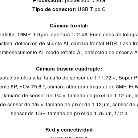
Procesador:
procesador 720G
Tipo de conector:
USB Tipo C
Cámara frontal:
alla, 16MP, 1.0μm, apertura f / 2.48, Funciones de fotograf
lma, detección de silueta AI, cámara frontal HDR, flash fro
embellecimiento AI, modo retrato AI, detección de escena A
Cámara trasera cuádruple:
olución ultra alta, tamaño de sensor de 1 / 1.72 «, Super P
, lente 6P, FOV 79.8 °, cámara ultra gran angular de 8MP, FO
 2.2, tamaño de sensor de 1/4 «, tamaño de píxel de 1.12μm,
o de sensor de 1/5 «, tamaño de píxel de 1.12μm, sensor de
sensor de 1/5», tamaño de píxel de 1.75μm, f / 2.4
Red y conectividad