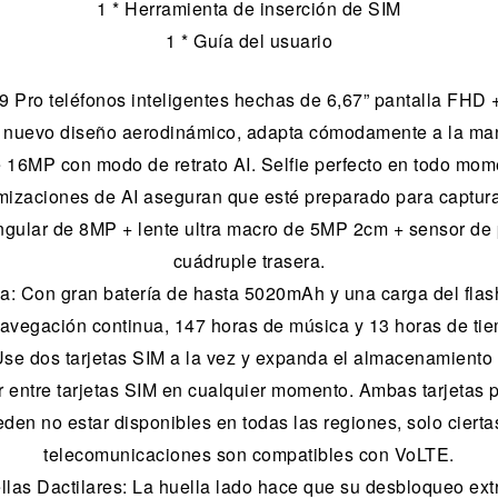
1 * Herramienta de inserción de SIM
1 * Guía del usuario
 Pro teléfonos inteligentes hechas de 6,67” pantalla FHD +
 nuevo diseño aerodinámico, adapta cómodamente a la ma
 16MP con modo de retrato AI. Selfie perfecto en todo mom
timizaciones de AI aseguran que esté preparado para captu
angular de 8MP + lente ultra macro de 5MP 2cm + sensor d
cuádruple trasera.
: Con gran batería de hasta 5020mAh y una carga del flash
avegación continua, 147 horas de música y 13 horas de ti
e dos tarjetas SIM a la vez y expanda el almacenamiento 
ar entre tarjetas SIM en cualquier momento. Ambas tarjetas
en no estar disponibles en todas las regiones, solo ciert
telecomunicaciones son compatibles con VoLTE.
as Dactilares: La huella lado hace que su desbloqueo ex