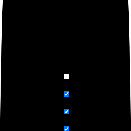
Debes
acceder
para publicar una valoración.
BUSCA TUS PRODUCTOS XIAMI
Exact matches only
Search in title
Search in content