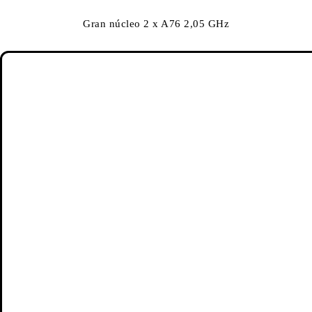
Gran núcleo 2 x A76 2,05 GHz
Pequeño núcleo 6 x A55 2,0 GHz
GPU: ARM Mali G76 MC4
Pantalla
Todo pantalla de 6,53″ y notch de gota
Resolución: 2340 x 1080 FHD+
Brillo: 500nit (típ) / 420nit (mín)
Modo estándar | Modo antireflejos | Modo noche |
Ajuste de la temperatura de color |