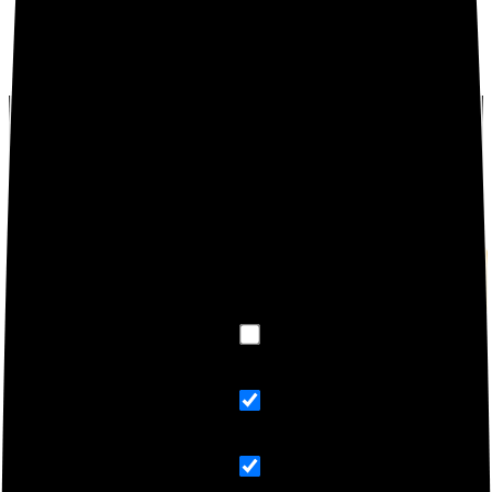
Puntos MTK Helio G25 Octa Core 13MP Cámara
(Azul)”
Debes
acceder
para publicar una valoración.
BUSCA TUS PRODUCTOS XIAMI
Exact matches only
Search in title