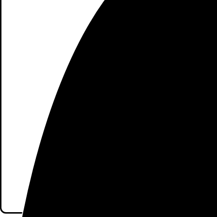
Apariencia : Xiaomi Redmi 9 mó
teléfono sin fatiga visual. La pa
Lente de la Cámara : Cámara fro
cámara cuádruple AI de 13MP+8MP+5
mientras que e
Dual Slot Nano-SIM & la Tarjeta 
ampliable. Use dos tarjetas SIM
configurar como la tarjeta
5020mAh de la Batería : 5020mAh 
duración. Con una batería del t
mirando películas, j
Rendimiento : Potente y un ren
rendimiento mejorado en compara