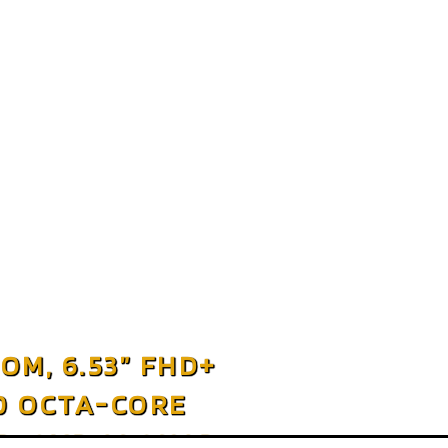
OM, 6.53” FHD+
0 OCTA-CORE
P+2MP AI QUAD