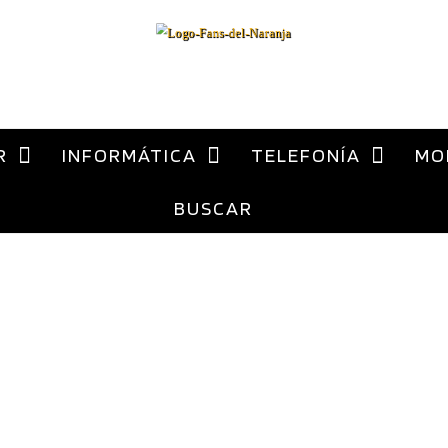
al
contenido
ca Xiaomi España
R
INFORMÁTICA
TELEFONÍA
MO
BUSCAR