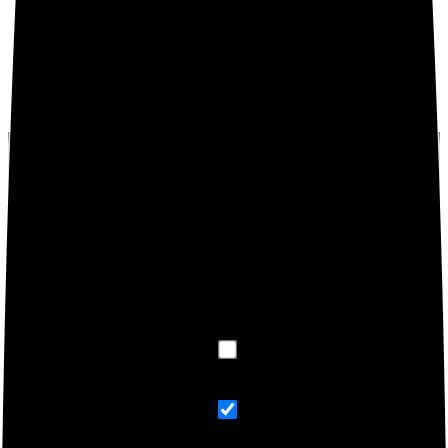
Sé el primero en valorar “Xiaomi Redmi 9 Smartphone
4GB 64GB MTK Helio G80 Octa-Core 13MP AI Quad
Camera 8MP Cámara Selfie 6.53″ FHD Pantalla (Verde)
[No NFC]”
Debes
acceder
para publicar una valoración.
BUSCA TUS PRODUCTOS XIAMI
Exact matches only
Search in title