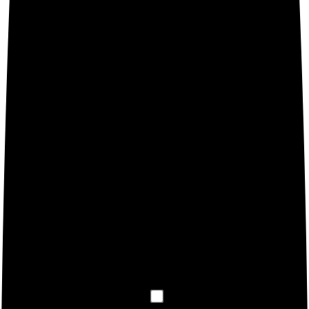
No hay valoraciones aún.
Sé el primero en valorar “Xiaomi Redmi 9 Smartphone
3GB RAM 32GB ROM Teléfono Móvil,6.53″ Pantalla
Dot Drop Completa Helio G80 Procesador,Dual SIM
Type-C,Cámara Cuádruple(13MP+8MP+5MP+2MP)
Versión Global(Gris)”
Debes
acceder
para publicar una valoración.
BUSCA TUS PRODUCTOS XIAMI