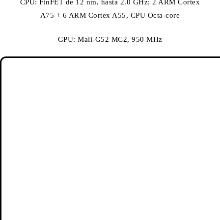
CPU: FinFET de 12 nm, hasta 2.0 GHz; 2 ARM Cortex
A75 + 6 ARM Cortex A55, CPU Octa-core
GPU: Mali-G52 MC2, 950 MHz
Monitor
Pantalla FHD + Dot Drop de 6.53 «
2340×1080 FHD +, 394 PPI
Relación de aspecto 19.5: 9
Soporte de ajuste de temperatura de color | Modo
estándar | Modo de lectura 2.0
Admite el modo de luz solar Corning Gorilla Glass 3