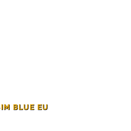
IM BLUE EU