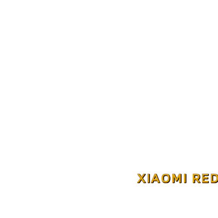
XIAOMI RE