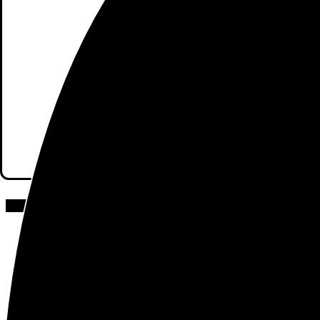
horas para llamadas, 17 horas para
con 
Sé el primero en valorar “Xiaomi Redmi
Octa-Core Proce