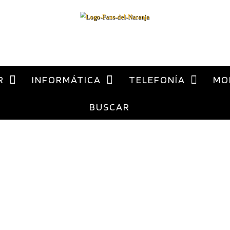
al
contenido
ca Xiaomi España
R
INFORMÁTICA
TELEFONÍA
MO
BUSCAR