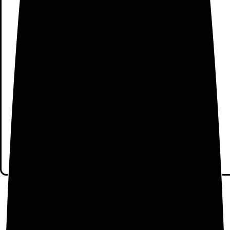
Haz clic aquí para comprobar si este producto es
compatible con tu modelo
Modelo del procesador Snapdragon 439
Sistema operativo instaladoAndroid 9.0 Pie, MIUI
V10.2
Memoria interna32 GB Tamaño máximo de tarjeta de
memoria256 GB Memorias Compatibles microSD
(TransFlash) Memoria RAM2 GB
Valoraciones
No hay valoraciones aún.
Sé el primero en valorar “Xiaomi Redmi 7A 32GB Dual-
SIM Negro EU [13,8cm (5,45″) LCD Display, Android
9.0, 12MP Hauptkamera]”
Debes
acceder
para publicar una valoración.