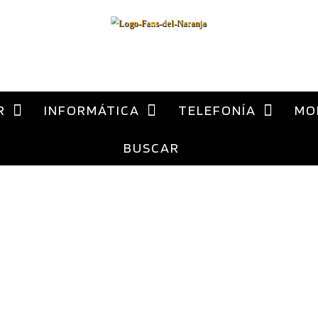
al
contenido
ca Xiaomi España
R
INFORMÁTICA
TELEFONÍA
MO
BUSCAR