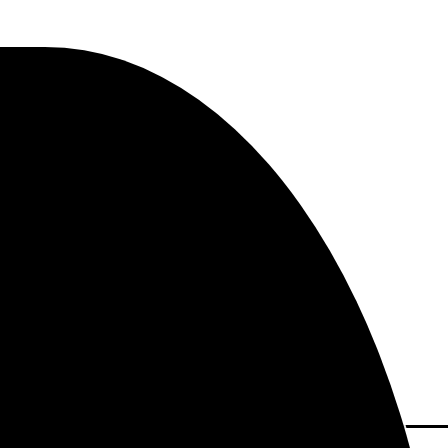
MP+8MP+5MP+2MP Nebula Purple”
Aviso Legal