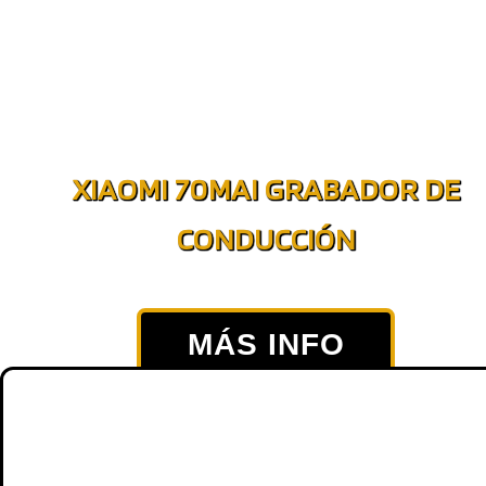
XIAOMI 70MAI GRABADOR DE
CONDUCCIÓN
MÁS INFO