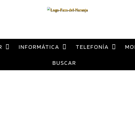
al
contenido
ca Xiaomi España
R
INFORMÁTICA
TELEFONÍA
MO
BUSCAR