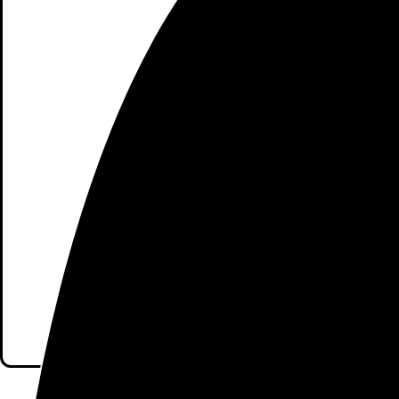
Haz 
Q
Batería 
Conect