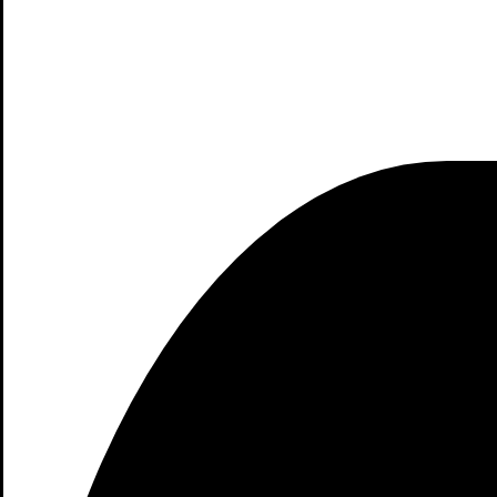
las marcas más polivalentes y que
Por ello, las opiniones de Xiaom
Por ello, no debes tener miedo en
precio que piden por ellos, la 
Pero hace poco que han llegado 
comerciales en casi todas las capi