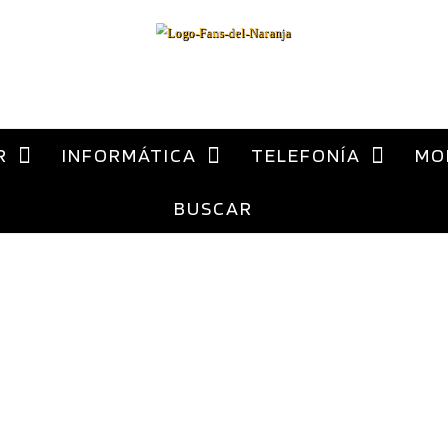
al
contenido
ca Xiaomi España
R
INFORMÁTICA
TELEFONÍA
MO
BUSCAR