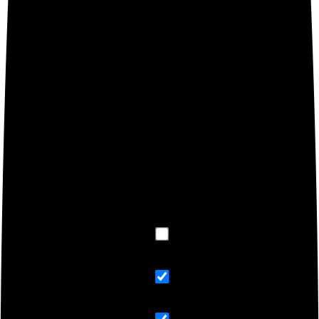
Comparte este/a entrada
Compártelo
Publícalo
BUSCA TUS PRODUCTOS XIAMI
Exact matches only
Search in title