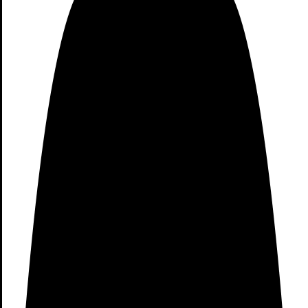
¿DE CUÁNTA UTILIDAD TE HA PARECIDO
ESTE CONTENIDO?
¡Haz clic en una estrella para puntuar!
Enviar la puntuación
Nota de
4.7
Estrellas para
4521
usuarios
Hasta ahora, ¡no hay votos!. Sé el primero en puntuar este
contenido.
¡SIENTO QUE ESTE CONTENIDO NO TE
HAYA SIDO ÚTIL!