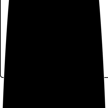
¡Déjame mejorar este contenido!
Dime, ¿cómo puedo mejorar este contenido?
Enviar la sugerencia