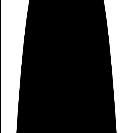
Compra online para poder
tener las mejores ofertas y
comodidades posibles
después del cierre de
Xiaomi Vitoria
Como te hemos comentado, no te preocupes porque
podrás tener muchas ventajas para poder comprar online
con una calidad muy interesante para poder tener las
ventajas de poder disfrutar de las últimas ofertas con unos
precios muy buenos. La comodidad de las compras online