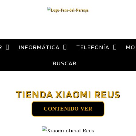
al
contenido
R
INFORMÁTICA
TELEFONÍA
MO
ca Xiaomi España
BUSCAR
TIENDA XIAOMI REUS
CONTENIDO
VER