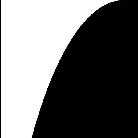
un centro comercial virtual en la 
física. Desde los dispositivos más i
La comodidad de las compras onl
realizar tus selecciones online
promociones son moneda corriente e
Una gran ventaja es la inform
descripciones exhaustivas para toma
de las tiendas online ofrecen po
algunas
Así que, a pesar del cierre de la 
compara, compra y disfruta d