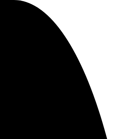
s que rivaliza con cualquier tienda
, hay algo para todos los gustos, más
navegar por extensos catálogos y
ro eso no es todo! Las ofertas y
clusivos, comprar tecnología online
diferentes perspectivas y leer
tisface tus expectativas, la mayoría
más podremos ver las opiniones de
nteresa.
a con los brazos abiertos. Explora,
mience la experiencia online!