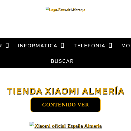
al
contenido
R
INFORMÁTICA
TELEFONÍA
MO
ca Xiaomi España
BUSCAR
TIENDA XIAOMI ALMERÍA
CONTENIDO
VER