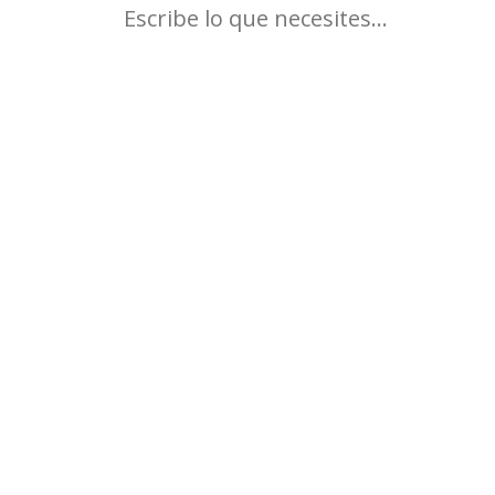
de las Tiendas Xiaomi Oficial
Dirección AV FEDERICO GARCIA LORCA 49, 04004
Horario comercial: 10:00-22:00
a Tienda Xiaomi Almería Vs C
s una excelente opción para aquellos que buscan productos electrón