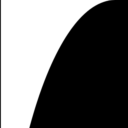
asequibles. Xiaomi es una marca r
En la tienda Xiaomi en Almería, po
pro
Una de las principales ventajas de
Esto te permitirá tomar una decis
tendrás la oportunidad de reci
Sin embargo, comprar online tambi
podrás acceder a una amplia varied
Además, te permite comparar pre
producto y comparar los precios y c
Otra ventaja de comprar en l