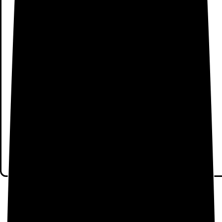
Si ya tenemos claro qué tipo de producto queremos
comprar y es solo llegar a la tienda y cogerlo, creemos
que no tendrás problema para poder hacerlo también el fin
de semana, ya que habrá más personal cobrando y es
posible que vaya más rápido de lo normal incluso.
Descubre todas las
Tiendas
Xiaomi