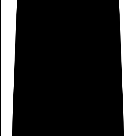
+34 910690557
Xiaomi Madrid Plaza Norte
2
Tienda Xiaomi Madrid la
Vaguada