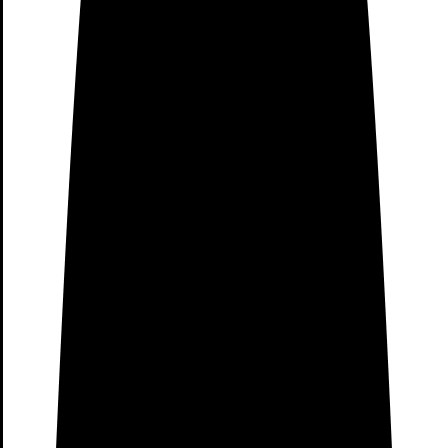
Tienda Xiaomi Madrid Plaza
Norte 2
Dirección
Local 49, CC Plaza Norte 2, Plaza del Comercio, 11-12,
28703 San Sebastián de los Reyes, Madrid
Horario de apertura
10:00–22:00 ( Lunes a Viernes ) 11:00-21:00 ( Domingo
)
Teléfono de contacto