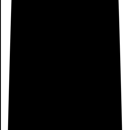
Dirección
B 98, Centro Comercial La Vaguada, Av. de Monforte
de Lemos, 36, 28029 Madrid
Horario de apertura
10:00–22:00 ( Lunes a Viernes ) 11:00-21:00 ( Domingo
)
Teléfono de contacto
+34 91 064 11 82
Tienda Xiaomi Madrid Xanadú