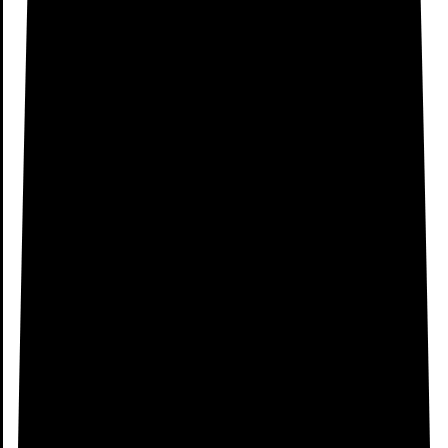
Dirección
Local 195, Centro Comercial Madrid Xanadu, Autovía
A-5, salida 22. Arroyomolinos, 28939 Madrid
Horario de apertura
10:00–22:00 ( Lunes a Viernes ) 11:00-21:00 ( Domingo
)
Teléfono de contacto
+34 91 668 99 45