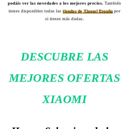
podáis ver las novedades a los mejores precios.
También
tienes disponibles todas las
tiendas de Xiaomi España
por
si tienes más dudas.
DESCUBRE LAS
MEJORES OFERTAS
XIAOMI