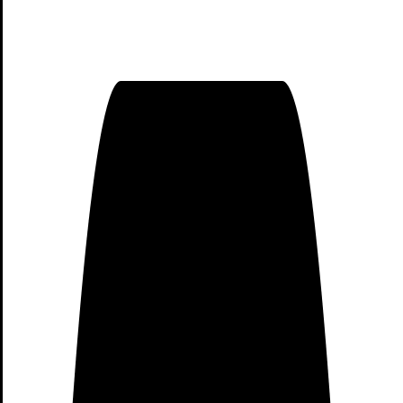
Horario de apertura
09:30–21:30 ( Lunes a Viernes ) 11:00-21:00 ( Domingo
)
Teléfono de contacto
+34 915 13 88 53
Xiaomi Madrid Sol