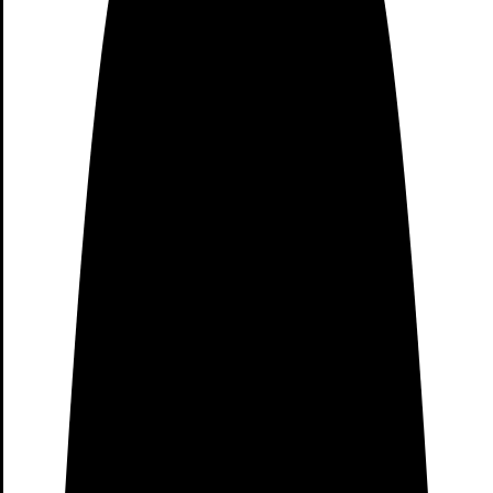
09: Especificaciones
Técnicas
Nombre: Xiaomi Banda 3
Modelo: XMSH05HM
Peso de la pulsera: 8,5 g
Dimensiones de la pulsera: 17,9 x 46,9 x 12 mm
Material de la pulsera: Elastómero termoplástico
Material del cierre: Aleación de aluminio
Longitud ajustable: 155 – 216 mm
Compatible con: Android 4.4/iOS 9.0 o posterior