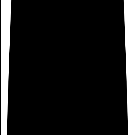
10: Disfrutar de tu pulsera
Mi band 3
Por último solo queda lo mejor. Poder disfrutar de tu
pulsera para poder controlar tus pasos, tus calorías y tu
calidad del sueño entre otras muchas funciones de las que
dispone esta pulsera. Solo añadir, que si te ha sido ñutil
estas instrucciones, te pedimos que las compartas con más
gente para poder crear más instrucciones como estas en el
resto de los productos de la marca Xiaomi.
¡Muchas Gracias¡