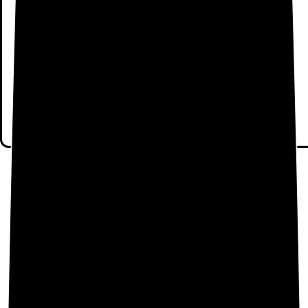
¿DE CUÁNTA UTILIDAD TE HA PARECIDO
ESTE CONTENIDO?
¡Haz clic en una estrella para puntuar!
Enviar la puntuación
Nota de
4.1
Estrellas para
74
usuarios
Hasta ahora, ¡no hay votos!. Sé el primero en puntuar este
contenido.
¡SIENTO QUE ESTE CONTENIDO NO TE
HAYA SIDO ÚTIL!