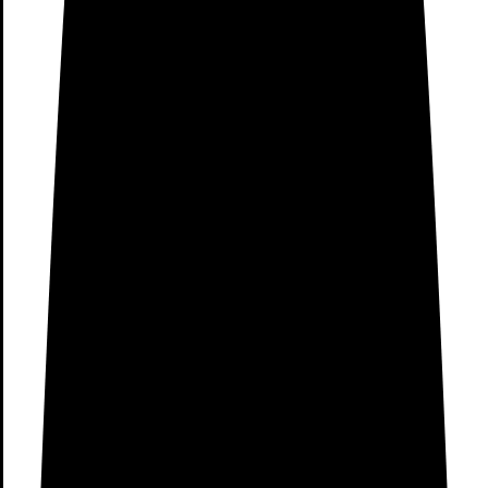
Capacidad de la batería: 110mAh
Tipo de batería: Batería de polímero de iones de litio
Tensión de entrada: DC 5 V
Corriente de entrada: 250 mA (Max)
Frecuencia: 2402-2480MHz
Salida máxima: 0dBm
Grado de protección IP: 5ATM
Temperatura de funcionamiento: -10°C ~ 50°C
Conectividad inalámbrica: Bluetooth 4.2 BLE