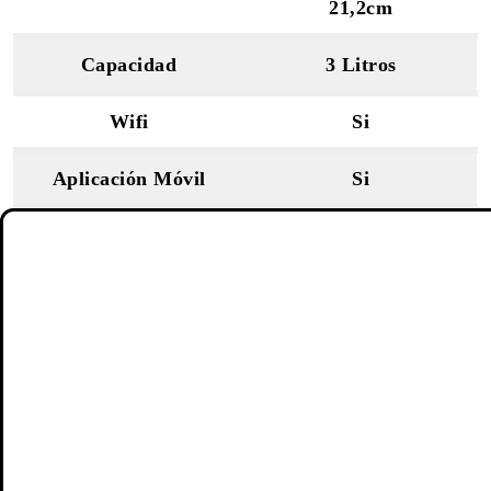
21,2cm
Capacidad
3 Litros
Wifi
Si
Aplicación Móvil
Si
Sistema de cocción
Inducción
Xiaomi Arrocera Inteligente
Puede parecer una obviedad, pero gracias a que estamos
hablando de una arrocera inteligente, vamos a poder
cocinar sin tener que preocuparnos de quemar casi nada.