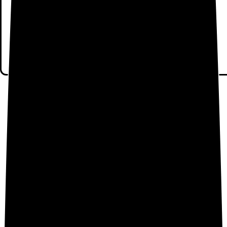
¿DE CUÁNTA UTILIDAD TE HA PARECIDO
ESTE CONTENIDO?
¡Haz clic en una estrella para puntuar!
Enviar la puntuación
Nota de
4.8
Estrellas para
1463
usuarios
Hasta ahora, ¡no hay votos!. Sé el primero en puntuar este
contenido.