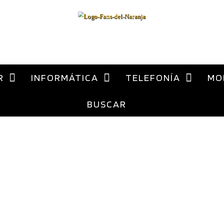
al
contenido
ca Xiaomi España
R
INFORMÁTICA
TELEFONÍA
MO
BUSCAR