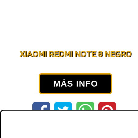
XIAOMI REDMI NOTE 8 NEGRO
MÁS INFO
Color:
Negro