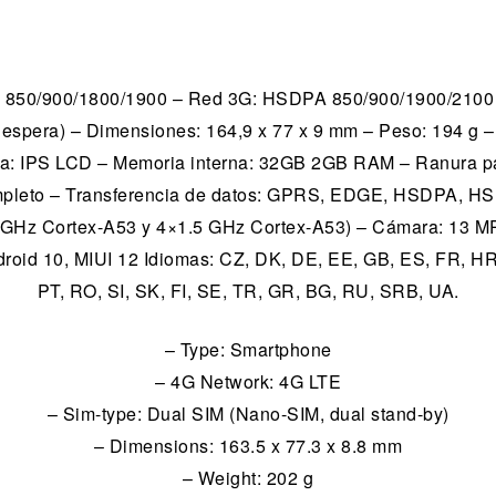
M 850/900/1800/1900 – Red 3G: HSDPA 850/900/1900/2100 
spera) – Dimensiones: 164,9 x 77 x 9 mm – Peso: 194 g – 
lla: IPS LCD – Memoria interna: 32GB 2GB RAM – Ranura pa
mpleto – Transferencia de datos: GPRS, EDGE, HSDPA, HS
 GHz Cortex-A53 y 4×1.5 GHz Cortex-A53) – Cámara: 13 MP, 
oid 10, MIUI 12 Idiomas: CZ, DK, DE, EE, GB, ES, FR, HR, 
PT, RO, SI, SK, FI, SE, TR, GR, BG, RU, SRB, UA.
– Type: Smartphone
– 4G Network: 4G LTE
– Sim-type: Dual SIM (Nano-SIM, dual stand-by)
– Dimensions: 163.5 x 77.3 x 8.8 mm
– Weight: 202 g