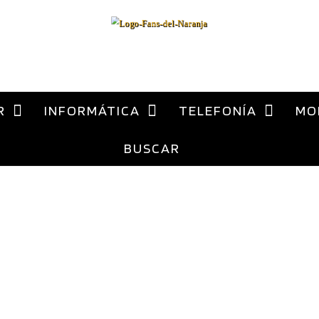
al
contenido
ca Xiaomi España
R
INFORMÁTICA
TELEFONÍA
MO
BUSCAR