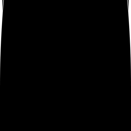
Noticias Xiaomi
Tiendas Xiaomi
Ofertas
Aviso Legal
Política de Privacidad
Política de Cookies