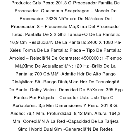
Producto: Gris Peso: 201,8 G Procesador Familia De
Procesador: Qualcomm Snapdragon – Modelo De
Procesador: 732G Nãºmero De Nãºcleos Del
Procesador: 8 – Frecuencia Mã¡Xima Del Procesador
Turbo: Pantalla De 2,2 Ghz Tamaã±O De La Pantalla:
16,9 Cm Resoluciã³N De La Pantalla: 2400 X 1080 Pã­
Xeles Forma De La Pantalla: Placa – Tipo De Pantalla:
Amoled – Relaciã³N De Contraste: 4500000 :1 -Tiempo
Mã¡Ximo De Actualizaciã³N: 120 Hz -Brillo De La
Pantalla: 700 Cd/Mâ² -Admite Hdr De Alto Rango
Dinã¡Mico: Sã­ -Rango Dinã¡Mico Hdr De Tecnologã­A
De Punta: Dolby Vision -Densidad De Pã­Xeles: 395 Ppp
Puntos Por Pulgada – Conector Usb: Usb Tipo C –
Auriculares: 3,5 Mm Dimensiones Y Peso: 201,8 G.
Ancho: 76,1 Mm. Profundidad: 8,12 Mm. Altura: 164,2
Mm. Conexiã³N A La Red -Capacidad De La Tarjeta
Sim: Hybrid Dual Sim -Generaciã³N De Redes