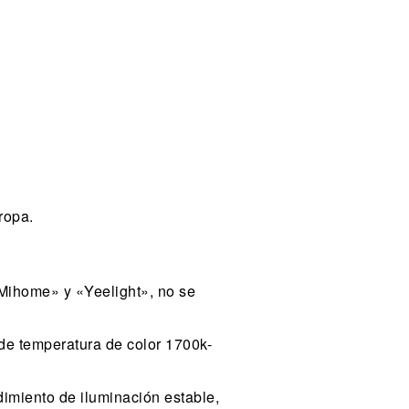
ropa.
a «Mihome» y «Yeelight», no se
 de temperatura de color 1700k-
dimiento de iluminación estable,