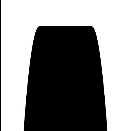
Camisetas Deportivas
Holyhigh
Relojes Lige