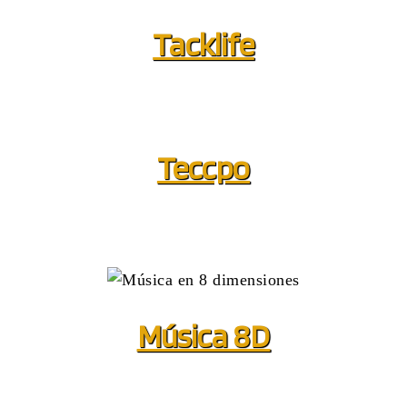
Tacklife
Teccpo
Música 8D