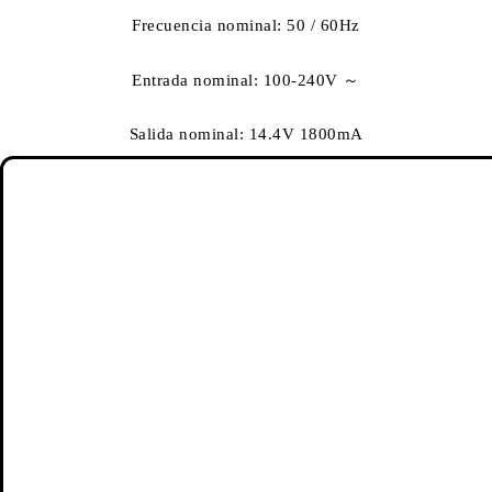
Frecuencia nominal: 50 / 60Hz
Entrada nominal: 100-240V ～
Salida nominal: 14.4V 1800mA
Batería: 2600mAh
Caja de polvo: 640ml
Horario de tiempo: si
Control de APP: si
Conexión WI-FI: Sí
Succión: 1600Pa