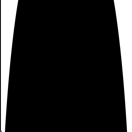
ultrafino de 90 mm – cruce de obstáculos de 2 cm – 6
módulos separados fáciles de limpiar o reemplazar los
accesorios
Reemplazo regular 3-6 meses: filtro de polvo, cepillo
principal y cepillo lateral (pared virtual disponible en
nuestra tienda)
Descubre el resto de
ASPIRADORES
XIAOMI
Información adicional
BUSCA TUS PRODUCTOS XIAMI