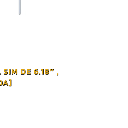
IM DE 6.18″ ,
DA]