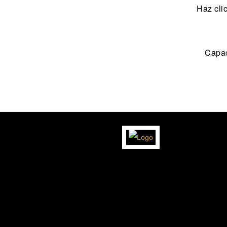
Haz cli
Capac