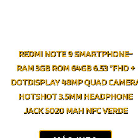
REDMI NOTE 9 SMARTPHONE-
RAM 3GB ROM 64GB 6.53 ”FHD +
DOTDISPLAY 48MP QUAD CAMER
HOTSHOT 3.5MM HEADPHONE
JACK 5020 MAH NFC VERDE